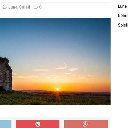
Lune
Lune
,
Soleil
0
Nébu
Soleil