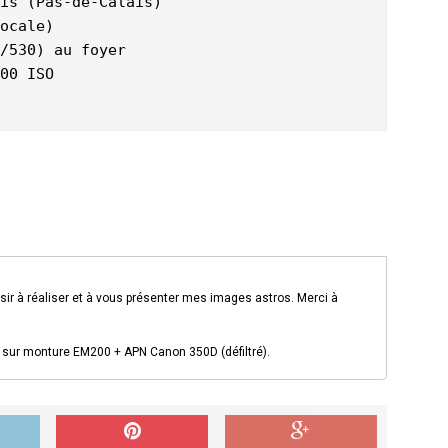
is (Pas-de-Calais)

ocale) 

/530) au foyer

00 ISO 

isir à réaliser et à vous présenter mes images astros. Merci à
sur monture EM200 + APN Canon 350D (défiltré).