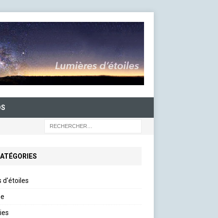
OS
ATÉGORIES
d'étoiles
se
ies