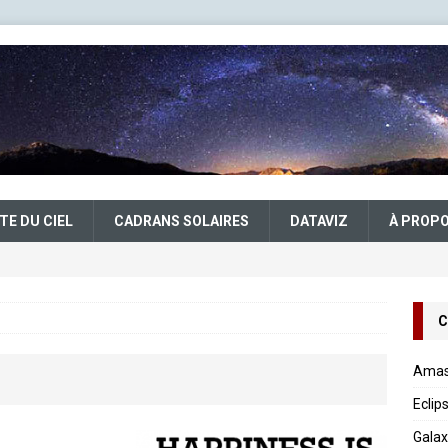
TE DU CIEL
CADRANS SOLAIRES
DATAVIZ
À PROP
C
Amas 
Eclip
Galax