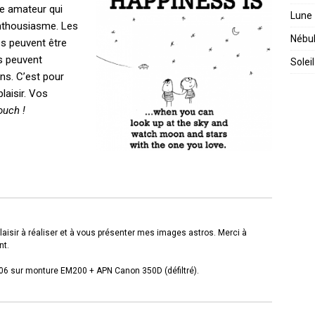
me amateur qui
Lune
enthousiasme. Les
Nébu
s peuvent être
fs peuvent
Soleil
ns. C’est pour
laisir. Vos
ouch !
laisir à réaliser et à vous présenter mes images astros. Merci à
nt.
06 sur monture EM200 + APN Canon 350D (défiltré).