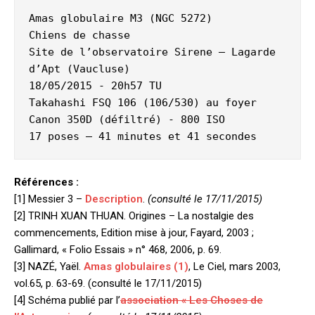
Amas globulaire M3 (NGC 5272)

Chiens de chasse

Site de l’observatoire Sirene – Lagarde 
d’Apt (Vaucluse)

18/05/2015 - 20h57 TU

Takahashi FSQ 106 (106/530) au foyer 

Canon 350D (défiltré) - 800 ISO

Références :
[1] Messier 3 –
Description
.
(consulté le 17/11/2015)
[2] TRINH XUAN THUAN. Origines – La nostalgie des
commencements, Edition mise à jour, Fayard, 2003 ;
Gallimard, « Folio Essais » n° 468, 2006, p. 69.
[3] NAZÉ, Yaël.
Amas globulaires (1)
, Le Ciel, mars 2003,
vol.65, p. 63-69. (consulté le 17/11/2015)
[4] Schéma publié par l’
association « Les Choses de