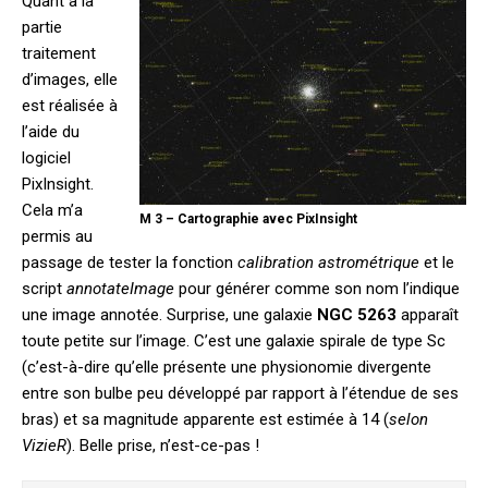
Quant à la
partie
traitement
d’images, elle
est réalisée à
l’aide du
logiciel
PixInsight.
Cela m’a
M 3 – Cartographie avec PixInsight
permis au
passage de tester la fonction
calibration astrométrique
et le
script
annotateImage
pour générer comme son nom l’indique
une image annotée. Surprise, une galaxie
NGC 5263
apparaît
toute petite sur l’image. C’est une galaxie spirale de type Sc
(c’est-à-dire qu’elle présente une physionomie divergente
entre son bulbe peu développé par rapport à l’étendue de ses
bras) et sa magnitude apparente est estimée à 14 (
selon
VizieR
). Belle prise, n’est-ce-pas !