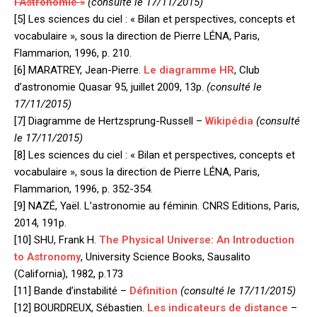
l’Astronomie »
(consulté le 17/11/2015)
[5] Les sciences du ciel : « Bilan et perspectives, concepts et
vocabulaire », sous la direction de Pierre LÉNA, Paris,
Flammarion, 1996, p. 210.
[6] MARATREY, Jean-Pierre.
Le diagramme HR
, Club
d’astronomie Quasar 95, juillet 2009, 13p.
(consulté le
17/11/2015)
[7] Diagramme de Hertzsprung-Russell –
Wikipédia
(consulté
le 17/11/2015)
[8] Les sciences du ciel : « Bilan et perspectives, concepts et
vocabulaire », sous la direction de Pierre LÉNA, Paris,
Flammarion, 1996, p. 352-354.
[9] NAZÉ, Yaël. L’astronomie au féminin. CNRS Editions, Paris,
2014, 191p.
[10] SHU, Frank H.
The Physical Universe: An Introduction
to Astronomy
, University Science Books, Sausalito
(California), 1982, p.173
[11] Bande d’instabilité –
Définition
(consulté le 17/11/2015)
[12] BOURDREUX, Sébastien.
Les indicateurs de distance
–