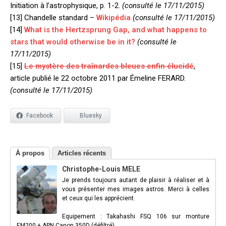
Initiation à l’astrophysique, p. 1-2.
(consulté le 17/11/2015)
[13] Chandelle standard –
Wikipédia
(consulté le 17/11/2015)
[14]
What is the Hertzsprung Gap, and what happens to
stars that would otherwise be in it?
(consulté le
17/11/2015)
[15]
Le mystère des traînardes bleues enfin élucidé
,
article publié le 22 octobre 2011 par Émeline FERARD.
(consulté le 17/11/2015)
Facebook
Bluesky
À propos
Articles récents
Christophe-Louis MELE
Je prends toujours autant de plaisir à réaliser et à
vous présenter mes images astros. Merci à celles
et ceux qui les apprécient.
Equipement : Takahashi FSQ 106 sur monture
EM200 + APN Canon 350D (défiltré).