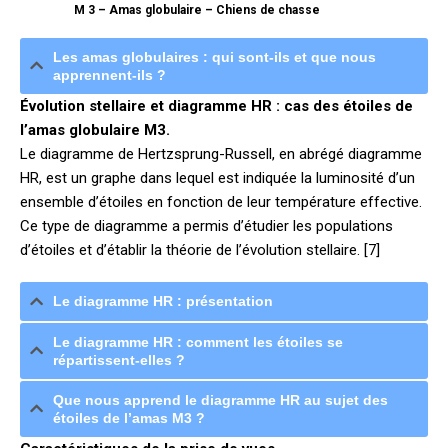
M 3 – Amas globulaire – Chiens de chasse
Les amas globulaires : qui sont-ils et que nous
apprennent-ils ?
Évolution stellaire et diagramme HR : cas des étoiles de
l’amas globulaire M3.
Le diagramme de Hertzsprung-Russell, en abrégé diagramme
HR, est un graphe dans lequel est indiquée la luminosité d’un
ensemble d’étoiles en fonction de leur température effective.
Ce type de diagramme a permis d’étudier les populations
d’étoiles et d’établir la théorie de l’évolution stellaire. [7]
Le diagramme HR : présentation
Le diagramme HR : comment les étoiles se
répartissent-elles ?
Que nous apprend le diagramme HR au sujet des
étoiles de l’amas M3 ?